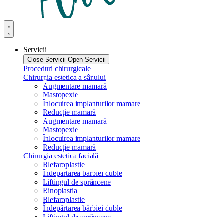
Servicii
Close Servicii
Open Servicii
Proceduri chirurgicale
Chirurgia estetica a sânului
Augmentare mamară
Mastopexie
Înlocuirea implanturilor mamare
Reducție mamară
Augmentare mamară
Mastopexie
Înlocuirea implanturilor mamare
Reducție mamară
Chirurgia estetica facială
Blefaroplastie
Îndepărtarea bărbiei duble
Liftingul de sprâncene
Rinoplastia
Blefaroplastie
Îndepărtarea bărbiei duble
Liftingul de sprâncene