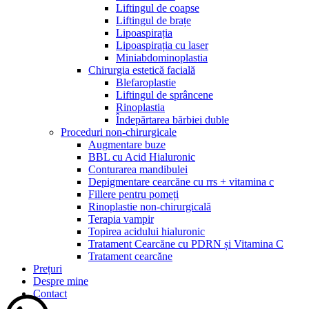
Liftingul de coapse
Liftingul de brațe
Lipoaspirația
Lipoaspirația cu laser
Miniabdominoplastia
Chirurgia estetică facială
Blefaroplastie
Liftingul de sprâncene
Rinoplastia
Îndepărtarea bărbiei duble
Proceduri non-chirurgicale
Augmentare buze
BBL cu Acid Hialuronic
Conturarea mandibulei
Depigmentare cearcăne cu rrs + vitamina c
Fillere pentru pomeți
Rinoplastie non-chirurgicală
Terapia vampir
Topirea acidului hialuronic
Tratament Cearcăne cu PDRN și Vitamina C
Tratament cearcăne
Prețuri
Despre mine
Contact