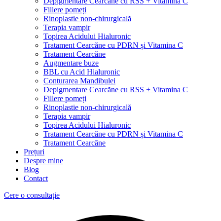
Depigmentare Cearcăne cu RSS + Vitamina C
Fillere pomeți
Rinoplastie non-chirurgicală
Terapia vampir
Topirea Acidului Hialuronic
Tratament Cearcăne cu PDRN și Vitamina C
Tratament Cearcăne
Augmentare buze
BBL cu Acid Hialuronic
Conturarea Mandibulei
Depigmentare Cearcăne cu RSS + Vitamina C
Fillere pomeți
Rinoplastie non-chirurgicală
Terapia vampir
Topirea Acidului Hialuronic
Tratament Cearcăne cu PDRN și Vitamina C
Tratament Cearcăne
Prețuri
Despre mine
Blog
Contact
Cere o consultație