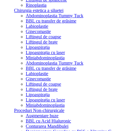
Rinoplastia
Chirurgia estetica a siluetei
Abdominoplastia Tummy Tuck
BBL cu transfer de grăsime
Labioplastie
Ginecomastie
Liftingul de coapse
Liftingul de brațe
Lipoaspirația
Lipoaspirația cu laser
Miniabdominoplastia
Abdominoplastia Tummy Tuck
BBL cu transfer de grăsime
Labioplastie
Ginecomastie
Liftingul de coapse
Liftingul de brațe
Lipoaspirația
Lipoaspirația cu laser
Miniabdominoplastia
Proceduri Non-chirurgicale
Augmentare buze
BBL cu Acid Hialuronic
Conturarea Mandibulei