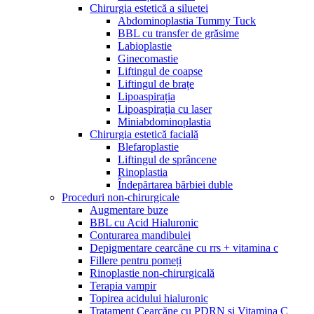
Chirurgia estetică a siluetei
Abdominoplastia Tummy Tuck
BBL cu transfer de grăsime
Labioplastie
Ginecomastie
Liftingul de coapse
Liftingul de brațe
Lipoaspirația
Lipoaspirația cu laser
Miniabdominoplastia
Chirurgia estetică facială
Blefaroplastie
Liftingul de sprâncene
Rinoplastia
Îndepărtarea bărbiei duble
Proceduri non-chirurgicale
Augmentare buze
BBL cu Acid Hialuronic
Conturarea mandibulei
Depigmentare cearcăne cu rrs + vitamina c
Fillere pentru pomeți
Rinoplastie non-chirurgicală
Terapia vampir
Topirea acidului hialuronic
Tratament Cearcăne cu PDRN și Vitamina C