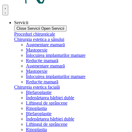
Servicii
Close Servicii
Open Servicii
Proceduri chirurgicale
Chirurgia estetica a sânului
Augmentare mamară
Mastopexie
Înlocuirea implanturilor mamare
Reducție mamară
Augmentare mamară
Mastopexie
Înlocuirea implanturilor mamare
Reducție mamară
Chirurgia estetica facială
Blefaroplastie
Îndepărtarea bărbiei duble
Liftingul de sprâncene
Rinoplastia
Blefaroplastie
Îndepărtarea bărbiei duble
Liftingul de sprâncene
Rinoplastia