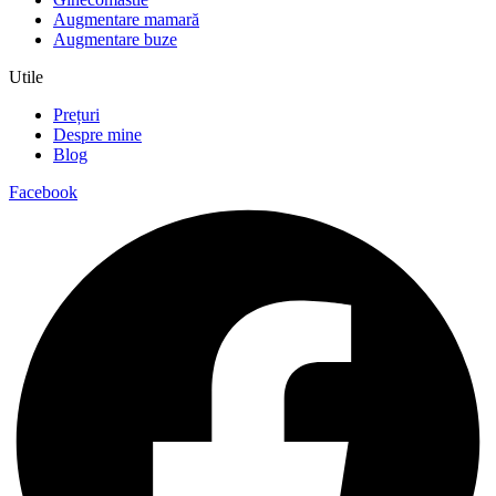
Augmentare mamară
Augmentare buze
Utile
Prețuri
Despre mine
Blog
Facebook