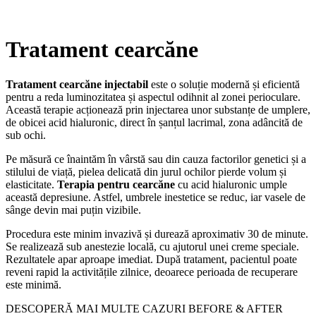
Tratament cearcăne
Tratament cearcăne injectabil
este o soluție modernă și eficientă
pentru a reda luminozitatea și aspectul odihnit al zonei perioculare.
Această terapie acționează prin injectarea unor substanțe de umplere,
de obicei acid hialuronic, direct în șanțul lacrimal, zona adâncită de
sub ochi.
Pe măsură ce înaintăm în vârstă sau din cauza factorilor genetici și a
stilului de viață, pielea delicată din jurul ochilor pierde volum și
elasticitate.
Terapia pentru cearcăne
cu acid hialuronic umple
această depresiune. Astfel, umbrele inestetice se reduc, iar vasele de
sânge devin mai puțin vizibile.
Procedura este minim invazivă și durează aproximativ 30 de minute.
Se realizează sub anestezie locală, cu ajutorul unei creme speciale.
Rezultatele apar aproape imediat. După tratament, pacientul poate
reveni rapid la activitățile zilnice, deoarece perioada de recuperare
este minimă.
DESCOPERĂ MAI MULTE CAZURI BEFORE & AFTER