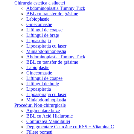
Chirurgia estetica a siluetei
Abdominoplastia Tummy Tuck
BBL cu transfer de grăsime
Labioplastie
Ginecomastie
Liftingul de coapse
Liftingul de brațe
Lipoaspirația
Lipoaspirația cu laser
Miniabdominoplastia
Abdominoplastia Tummy Tuck
BBL cu transfer de grăsime
Labioplastie
Ginecomastie
Liftingul de coapse
Liftingul de brațe
Lipoaspirația
Lipoaspirația cu laser
Miniabdominoplastia
Proceduri Non-chirurgicale
Augmentare buze
BBL cu Acid Hialuronic
Conturarea Mandibulei
Depigmentare Cearcăne cu RSS + Vitamina C
Fillere pomeți