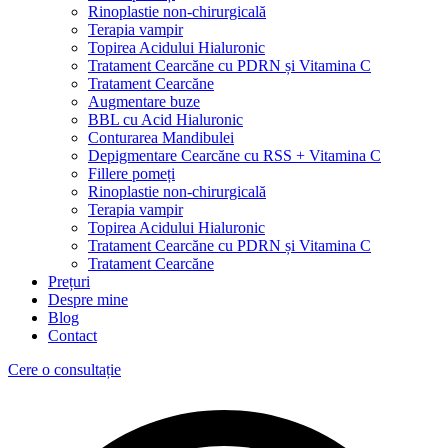
Rinoplastie non-chirurgicală
Terapia vampir
Topirea Acidului Hialuronic
Tratament Cearcăne cu PDRN și Vitamina C
Tratament Cearcăne
Augmentare buze
BBL cu Acid Hialuronic
Conturarea Mandibulei
Depigmentare Cearcăne cu RSS + Vitamina C
Fillere pomeți
Rinoplastie non-chirurgicală
Terapia vampir
Topirea Acidului Hialuronic
Tratament Cearcăne cu PDRN și Vitamina C
Tratament Cearcăne
Prețuri
Despre mine
Blog
Contact
Cere o consultație